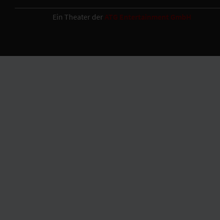
Ein Theater der
ATG Entertainment GmbH