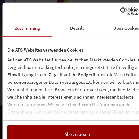
Zustimmung
Details
Über Cookie
Die ATG Websites verwenden Cookies
Auf den ATG Websites für den deutschen Markt werden Cookies 
vergleichbare Trackingtechnologien eingesetzt. Ihre freiwillige
Einwilligung in den Zugriff auf Ihr Endgerät und die Verarbeitu
personenbezogener Daten vorausgesetzt, können wir so bestim
Voreinstellungen Ihres Browsers berücksichtigen, nachvollziehe
welche Inhalte Sie interessieren und Ihnen interessenbasierte
Werbung anzeigen. Wir setzen bei diesen Maßnahmen auch
Unsere Partnerschaften:
Drittanbieter ein, welche die Daten ggf. zu eigenen Zwecken nu
und diese möglicherweise mit weiteren Daten zusammen
führen. Weitere Informationen, insbesondere zur Speicherdauer,
finden Sie in unserer
Cookie-Erklärung
sowie zur Verarbeitung,
Alle zulassen