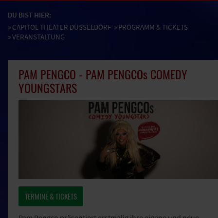
DU BIST HIER:
»
CAPITOL THEATER DÜSSELDORF
»
PROGRAMM & TICKETS
» VERANSTALTUNG
PAM PENGCO - PAM PENGCOs COMEDY
YOUNGSTARS
TERMINE & TICKETS
Pam Pengco präsentiert erstmalig ihre eigene und neue