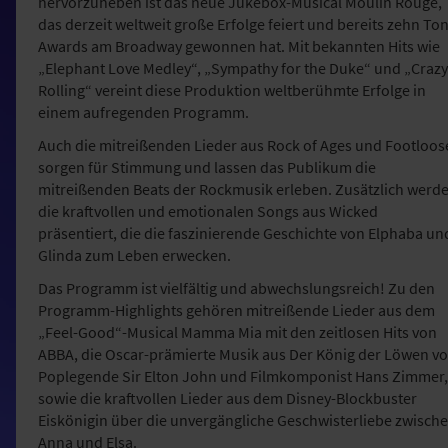
hervorzuheben ist das neue Jukebox-Musical Moulin Rouge,
das derzeit weltweit große Erfolge feiert und bereits zehn To
Awards am Broadway gewonnen hat. Mit bekannten Hits wie
„Elephant Love Medley“, „Sympathy for the Duke“ und „Crazy
Rolling“ vereint diese Produktion weltberühmte Erfolge in
einem aufregenden Programm.
Auch die mitreißenden Lieder aus Rock of Ages und Footloos
sorgen für Stimmung und lassen das Publikum die
mitreißenden Beats der Rockmusik erleben. Zusätzlich werd
die kraftvollen und emotionalen Songs aus Wicked
präsentiert, die die faszinierende Geschichte von Elphaba un
Glinda zum Leben erwecken.
Das Programm ist vielfältig und abwechslungsreich! Zu den
Programm-Highlights gehören mitreißende Lieder aus dem
„Feel-Good“-Musical Mamma Mia mit den zeitlosen Hits von
ABBA, die Oscar-prämierte Musik aus Der König der Löwen v
Poplegende Sir Elton John und Filmkomponist Hans Zimmer,
sowie die kraftvollen Lieder aus dem Disney-Blockbuster
Eiskönigin über die unvergängliche Geschwisterliebe zwisch
Anna und Elsa.