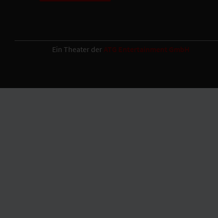
Ein Theater der
ATG Entertainment GmbH