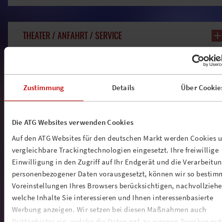
THEATER / ANFAHRT / SERVICE
TICKETS
Zustimmung
Details
Über Cookie
NEWSLETTER
--------------------------------------------------------
Die ATG Websites verwenden Cookies
Auf den ATG Websites für den deutschen Markt werden Cookies 
vergleichbare Trackingtechnologien eingesetzt. Ihre freiwillige
Einwilligung in den Zugriff auf Ihr Endgerät und die Verarbeitu
personenbezogener Daten vorausgesetzt, können wir so bestim
Voreinstellungen Ihres Browsers berücksichtigen, nachvollziehe
welche Inhalte Sie interessieren und Ihnen interessenbasierte
Werbung anzeigen. Wir setzen bei diesen Maßnahmen auch
Drittanbieter ein, welche die Daten ggf. zu eigenen Zwecken nu