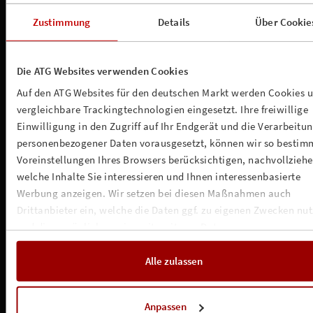
Zustimmung
Details
Über Cookie
Die ATG Websites verwenden Cookies
Auf den ATG Websites für den deutschen Markt werden Cookies 
vergleichbare Trackingtechnologien eingesetzt. Ihre freiwillige
Einwilligung in den Zugriff auf Ihr Endgerät und die Verarbeitu
personenbezogener Daten vorausgesetzt, können wir so bestim
Voreinstellungen Ihres Browsers berücksichtigen, nachvollziehe
welche Inhalte Sie interessieren und Ihnen interessenbasierte
Werbung anzeigen. Wir setzen bei diesen Maßnahmen auch
Drittanbieter ein, welche die Daten ggf. zu eigenen Zwecken nu
und diese möglicherweise mit weiteren Daten zusammen
führen. Weitere Informationen, insbesondere zur Speicherdauer,
finden Sie in unserer
Cookie-Erklärung
sowie zur Verarbeitung,
Alle zulassen
insbesondere zu Ihren Widerrufsmöglichkeiten und weiteren
Rechten, in der
Datenschutzerklärung
.
Anpassen