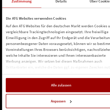
Zustimmung
Details
Über Cookie
Die ATG Websites verwenden Cookies
Auf den ATG Websites für den deutschen Markt werden Cookies 
vergleichbare Trackingtechnologien eingesetzt. Ihre freiwillige
Einwilligung in den Zugriff auf Ihr Endgerät und die Verarbeitu
personenbezogener Daten vorausgesetzt, können wir so bestim
Voreinstellungen Ihres Browsers berücksichtigen, nachvollziehe
welche Inhalte Sie interessieren und Ihnen interessenbasierte
Werbung anzeigen. Wir setzen bei diesen Maßnahmen auch
Drittanbieter ein, welche die Daten ggf. zu eigenen Zwecken nu
und diese möglicherweise mit weiteren Daten zusammen
führen. Weitere Informationen, insbesondere zur Speicherdauer,
finden Sie in unserer
Cookie-Erklärung
sowie zur Verarbeitung,
Alle zulassen
insbesondere zu Ihren Widerrufsmöglichkeiten und weiteren
Rechten, in der
Datenschutzerklärung
.
Anpassen