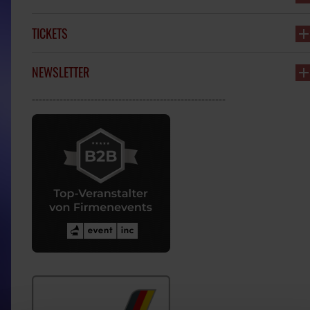
TICKETS
NEWSLETTER
--------------------------------------------------------