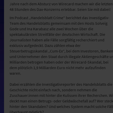
Jahre nach dem Absturz von Wirecard machen wir die letzten
48 Stunden des Dax-Konzerns erlebbar. Seien Sie mit dabei!
Im Podcast „Handelsblatt Crime“ berichtet das Investigativ-
Team des Handelsblatts gemeinsam mit den Hosts Solveig
Gode und Ina Karabasz alle zwei Wochen über die
spektakulärsten Streitfälle der deutschen Wirtschaft. Die
Journalisten haben alle Fälle sorgfältig recherchiert und
exklusiv aufgedeckt. Dazu zählen etwa der
Steuerbetrugsskandal „Cum-Ex“, bei dem Investoren, Banke
und Unternehmer den Staat durch illegale Aktiengeschäfte 
Milliarden betrogen haben oder der Wirecard-Skandal, bei
dem plötzlich 1,9 Milliarden Euro nicht mehr aufzufinden
waren.
Dabei erzählen die Investigativreporter des Handelsblatts die
Geschichte nicht einfach nach, sondern nehmen die
Zuschauer:innen mit hinter die Kulissen ihrer Recherchen. W
deckt man einen Betrugs- oder Geldwäschefall auf? Wer steck
hinter den Skandalen? Und welches System macht solche Fäl
überhaupt möglich?