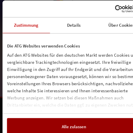
Zustimmung
Details
Über Cookie
Die ATG Websites verwenden Cookies
Auf den ATG Websites für den deutschen Markt werden Cookies 
vergleichbare Trackingtechnologien eingesetzt. Ihre freiwillige
Einwilligung in den Zugriff auf Ihr Endgerät und die Verarbeitu
personenbezogener Daten vorausgesetzt, können wir so bestim
Voreinstellungen Ihres Browsers berücksichtigen, nachvollziehe
welche Inhalte Sie interessieren und Ihnen interessenbasierte
Werbung anzeigen. Wir setzen bei diesen Maßnahmen auch
Unsere Partnerschaften:
Drittanbieter ein, welche die Daten ggf. zu eigenen Zwecken nu
und diese möglicherweise mit weiteren Daten zusammen
führen. Weitere Informationen, insbesondere zur Speicherdauer,
finden Sie in unserer
Cookie-Erklärung
sowie zur Verarbeitung,
Alle zulassen