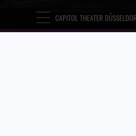
CAPITOL THEATER DÜSSELDO
DU BIST HIER:
»
CAPITOL THEATER DÜSSELDORF
»
PRO
Enkelson. & friends - Unter Freunden