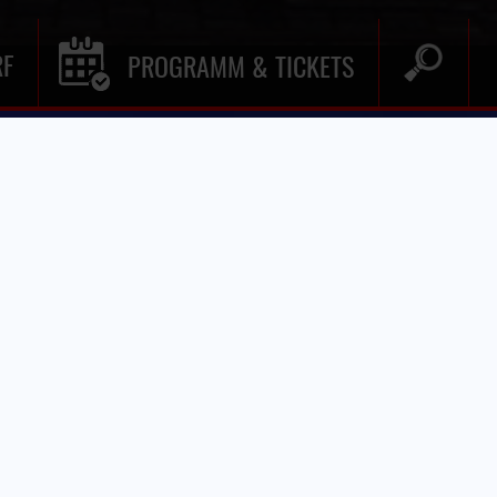
RF
PROGRAMM & TICKETS
GRAMM & TICKETS
» VERANSTALTUNG
 in Düsseldorf