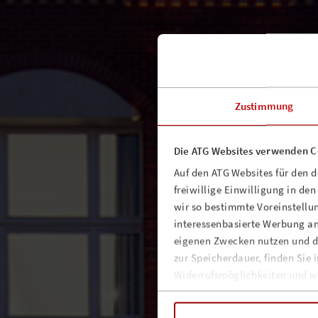
Zustimmung
Die ATG Websites verwenden C
Auf den ATG Websites für den 
freiwillige Einwilligung in de
wir so bestimmte Voreinstellun
interessenbasierte Werbung an
eigenen Zwecken nutzen und d
zur Speicherdauer, finden Sie 
Widerrufsmöglichkeiten und we